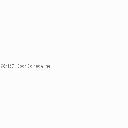
98/167 - Book Comédienne
prismes.com
facebook.com/sophieth
Ajouter un commenta
Email