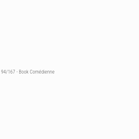
94/167 - Book Comédienne
2015 by Lucie Sassiat
Ajouter un commenta
Email