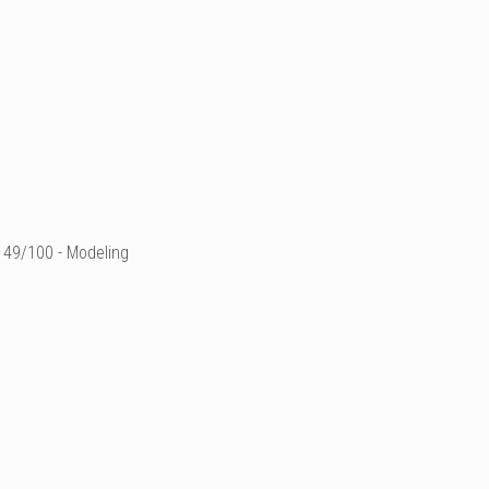
49/100 - Modeling
Photographe: Paul Von 
Ajouter un commenta
Email